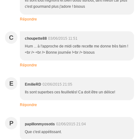
Ils sont tout mignons et bien dodu surtout, tant mieux car plus
c'est gourmand plus j'adore ! bisous
Répondre
C
choupette88
03/06/2015 11:51
Hum ... à l'approche de midi cette recette me donne très faim !
<br /> <br /> Bonne journée !<br /> bisous
Répondre
E
EmilieRD
02/06/2015 21:05
Ils sont superbes ces feuilletés! Ca doit être un délice!
Répondre
P
papillonmyosotis
02/06/2015 21:04
Que c'est appétissant.