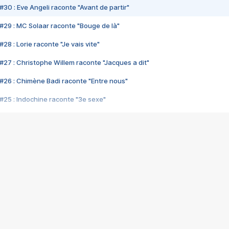
#30 : Eve Angeli raconte "Avant de partir"
#29 : MC Solaar raconte "Bouge de là"
28 : Lorie raconte "Je vais vite"
#27 : Christophe Willem raconte "Jacques a dit"
#26 : Chimène Badi raconte "Entre nous"
#25 : Indochine raconte "3e sexe"
#24 : Zaho raconte "C'est chelou"
#23 : Patrick Bruel raconte "Au café des délices"
#22 : Kyo raconte "Le chemin"
#21 : Nolwenn Leroy raconte "Cassé"
#20 : Patrick Hernandez raconte "Born to be alive"
#19 : Lorie raconte "Près de moi"
#18 : Michael Jones raconte "A nos actes manqués" (avec Jean-Jacque