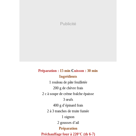
Publicité
Préparation :
15 min
C
uisson :
30 min
Ingrédients
1 rouleau de pâte feuilletée
200 g de chèvre frais
2 c à soupe de crème fraîche épaisse
3 œufs
400 g d’épinard frais
2 à 3 tranches de truite fumée
1 oignon
2 gousses d’ail
Préparation
Pré
chauffage four à 220°C (th 6-7)