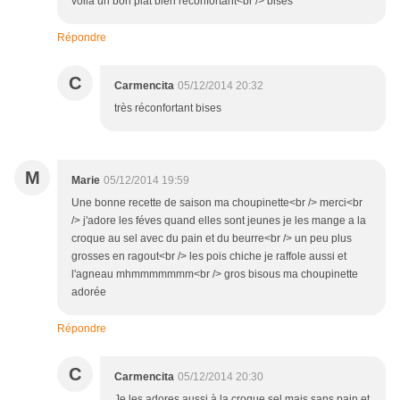
voilà un bon plat bien réconfortant<br /> bises
Répondre
C
Carmencita
05/12/2014 20:32
très réconfortant bises
M
Marie
05/12/2014 19:59
Une bonne recette de saison ma choupinette<br /> merci<br
/> j'adore les féves quand elles sont jeunes je les mange a la
croque au sel avec du pain et du beurre<br /> un peu plus
grosses en ragout<br /> les pois chiche je raffole aussi et
l'agneau mhmmmmmmm<br /> gros bisous ma choupinette
adorée
Répondre
C
Carmencita
05/12/2014 20:30
Je les adores aussi à la croque sel mais sans pain et