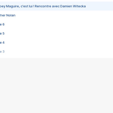
bey Maguire, c'est lui ! Rencontre avec Damien Witecka
pher Nolan
e 6
e 5
e 4
e 3
s créatrices de la VF !
e 2
e 1
e Mektoub My Love arrive enfin ! Rencontre avec Shaïn Boumedine et Sal
i : après Toni en famille
elle réalise le bouleversant Dites lui que je l'aime