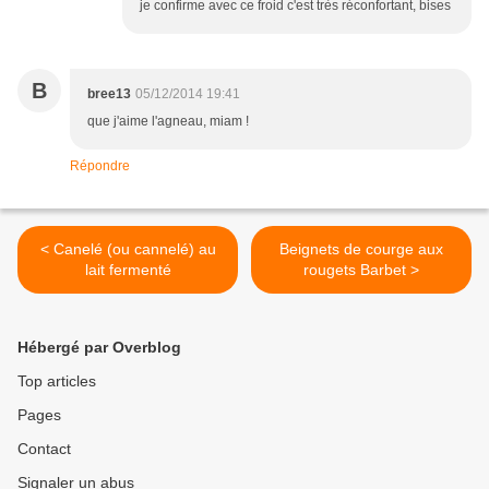
je confirme avec ce froid c'est très réconfortant, bises
B
bree13
05/12/2014 19:41
que j'aime l'agneau, miam !
Répondre
< Canelé (ou cannelé) au
Beignets de courge aux
lait fermenté
rougets Barbet >
Hébergé par Overblog
Top articles
Pages
Contact
Signaler un abus