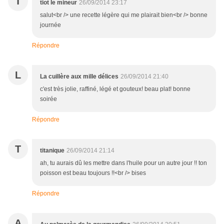
T
tiot le mineur
26/09/2014 23:17
salut<br /> une recette légère qui me plairait bien<br /> bonne
journée
Répondre
L
La cuillère aux mille délices
26/09/2014 21:40
c'est très jolie, raffiné, légé et gouteux! beau plat! bonne
soirée
Répondre
T
titanique
26/09/2014 21:14
ah, tu aurais dû les mettre dans l'huile pour un autre jour !! ton
poisson est beau toujours !!<br /> bises
Répondre
A