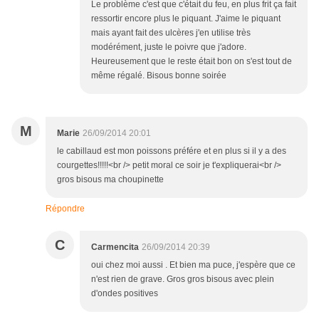
Le problème c'est que c'était du feu, en plus frit ça fait
ressortir encore plus le piquant. J'aime le piquant
mais ayant fait des ulcères j'en utilise très
modérément, juste le poivre que j'adore.
Heureusement que le reste était bon on s'est tout de
même régalé. Bisous bonne soirée
M
Marie
26/09/2014 20:01
le cabillaud est mon poissons préfére et en plus si il y a des
courgettes!!!!!<br /> petit moral ce soir je t'expliquerai<br />
gros bisous ma choupinette
Répondre
C
Carmencita
26/09/2014 20:39
oui chez moi aussi . Et bien ma puce, j'espère que ce
n'est rien de grave. Gros gros bisous avec plein
d'ondes positives