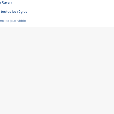
im Rayan
 toutes les règles
s les jeux vidéo
us choquant de Rockstar ? - Le scandale BULLY
e plus moche de Steam
du RÊVE tourne au CAUCHEMAR
pendant 8 heures
it… à tort
umiliés par un jeu vidéo
ire - Final Fantasy 8
ti un empire - Age of Empires
story DOFUS
tard, il crée l'un des pires jeux de tous les temps, MindsEye.