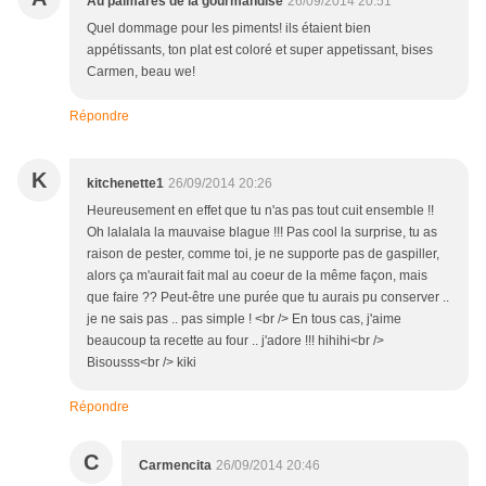
Au palmarès de la gourmandise
26/09/2014 20:51
Quel dommage pour les piments! ils étaient bien
appétissants, ton plat est coloré et super appetissant, bises
Carmen, beau we!
Répondre
K
kitchenette1
26/09/2014 20:26
Heureusement en effet que tu n'as pas tout cuit ensemble !!
Oh lalalala la mauvaise blague !!! Pas cool la surprise, tu as
raison de pester, comme toi, je ne supporte pas de gaspiller,
alors ça m'aurait fait mal au coeur de la même façon, mais
que faire ?? Peut-être une purée que tu aurais pu conserver ..
je ne sais pas .. pas simple ! <br /> En tous cas, j'aime
beaucoup ta recette au four .. j'adore !!! hihihi<br />
Bisousss<br /> kiki
Répondre
C
Carmencita
26/09/2014 20:46