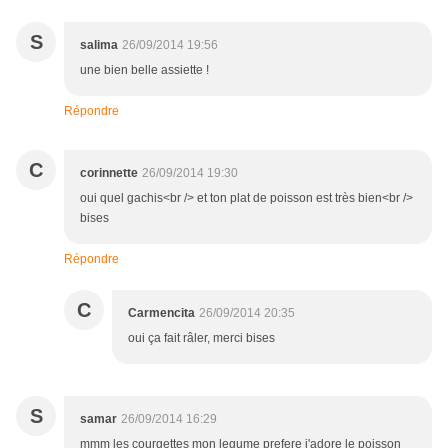
S
salima
26/09/2014 19:56
une bien belle assiette !
Répondre
C
corinnette
26/09/2014 19:30
oui quel gachis<br /> et ton plat de poisson est très bien<br />
bises
Répondre
C
Carmencita
26/09/2014 20:35
oui ça fait râler, merci bises
S
samar
26/09/2014 16:29
mmm les courgettes mon legume prefere j'adore le poisson