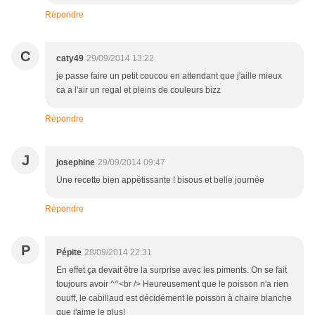
Répondre
C
caty49
29/09/2014 13:22
je passe faire un petit coucou en attendant que j'aille mieux
ca a l'air un regal et pleins de couleurs bizz
Répondre
J
josephine
29/09/2014 09:47
Une recette bien appétissante ! bisous et belle journée
Répondre
P
Pépite
28/09/2014 22:31
En effet ça devait être la surprise avec les piments. On se fait
toujours avoir ^^<br /> Heureusement que le poisson n'a rien
ouuff, le cabillaud est décidément le poisson à chaire blanche
que j'aime le plus!