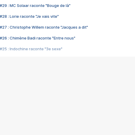
#29 : MC Solaar raconte "Bouge de là"
28 : Lorie raconte "Je vais vite"
#27 : Christophe Willem raconte "Jacques a dit"
#26 : Chimène Badi raconte "Entre nous"
#25 : Indochine raconte "3e sexe"
#24 : Zaho raconte "C'est chelou"
#23 : Patrick Bruel raconte "Au café des délices"
#22 : Kyo raconte "Le chemin"
#21 : Nolwenn Leroy raconte "Cassé"
#20 : Patrick Hernandez raconte "Born to be alive"
#19 : Lorie raconte "Près de moi"
#18 : Michael Jones raconte "A nos actes manqués" (avec Jean-Jacque