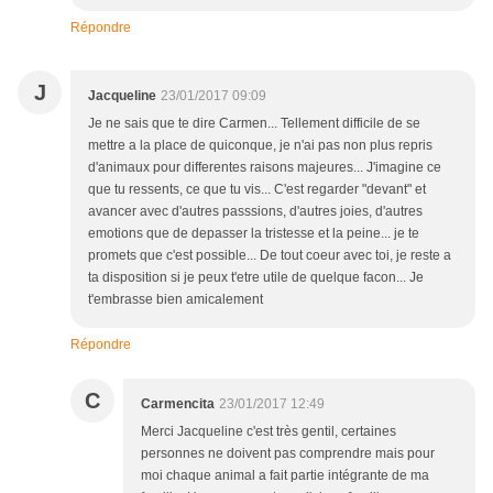
Répondre
J
Jacqueline
23/01/2017 09:09
Je ne sais que te dire Carmen... Tellement difficile de se
mettre a la place de quiconque, je n'ai pas non plus repris
d'animaux pour differentes raisons majeures... J'imagine ce
que tu ressents, ce que tu vis... C'est regarder "devant" et
avancer avec d'autres passsions, d'autres joies, d'autres
emotions que de depasser la tristesse et la peine... je te
promets que c'est possible... De tout coeur avec toi, je reste a
ta disposition si je peux t'etre utile de quelque facon... Je
t'embrasse bien amicalement
Répondre
C
Carmencita
23/01/2017 12:49
Merci Jacqueline c'est très gentil, certaines
personnes ne doivent pas comprendre mais pour
moi chaque animal a fait partie intégrante de ma