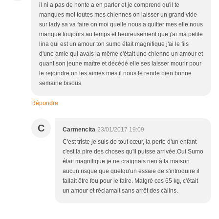
il ni a pas de honte a en parler et je comprend qu'il te
manques moi toutes mes chiennes on laisser un grand vide
sur lady sa va faire on moi quelle nous a quitter mes elle nous
manque toujours au temps et heureusement que j'ai ma petite
lina qui est un amour ton sumo était magnifique j'ai le fils
d'une amie qui avais la même c'était une chienne un amour et
quant son jeune maître et décédé elle ses laisser mourir pour
le rejoindre on les aimes mes il nous le rende bien bonne
semaine bisous
Répondre
C
Carmencita
23/01/2017 19:09
C'est triste je suis de tout cœur, la perte d'un enfant
c'est la pire des choses qu'il puisse arrivée.Oui Sumo
était magnifique je ne craignais rien à la maison
aucun risque que quelqu'un essaie de s'introduire il
fallait être fou pour le faire. Malgré ces 65 kg, c'était
un amour et réclamait sans arrêt des câlins.