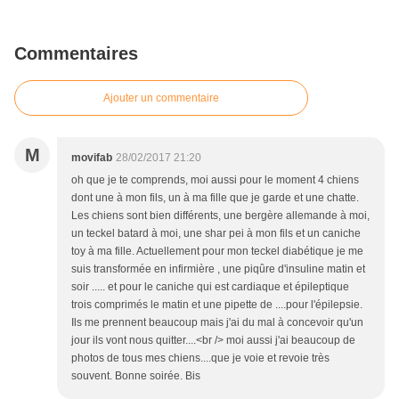
Commentaires
Ajouter un commentaire
M
movifab
28/02/2017 21:20
oh que je te comprends, moi aussi pour le moment 4 chiens
dont une à mon fils, un à ma fille que je garde et une chatte.
Les chiens sont bien différents, une bergère allemande à moi,
un teckel batard à moi, une shar pei à mon fils et un caniche
toy à ma fille. Actuellement pour mon teckel diabétique je me
suis transformée en infirmière , une piqûre d'insuline matin et
soir ..... et pour le caniche qui est cardiaque et épileptique
trois comprimés le matin et une pipette de ....pour l'épilepsie.
Ils me prennent beaucoup mais j'ai du mal à concevoir qu'un
jour ils vont nous quitter....<br /> moi aussi j'ai beaucoup de
photos de tous mes chiens....que je voie et revoie très
souvent. Bonne soirée. Bis