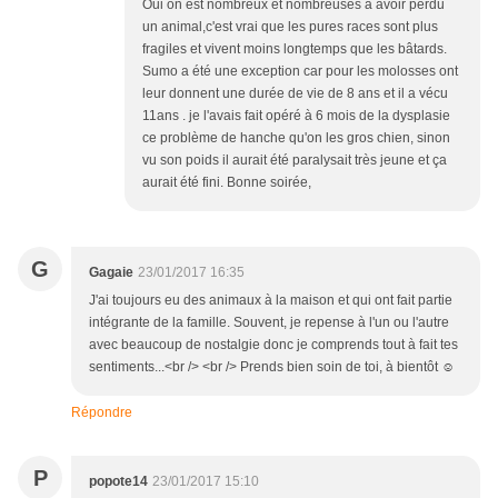
Oui on est nombreux et nombreuses a avoir perdu
un animal,c'est vrai que les pures races sont plus
fragiles et vivent moins longtemps que les bâtards.
Sumo a été une exception car pour les molosses ont
leur donnent une durée de vie de 8 ans et il a vécu
11ans . je l'avais fait opéré à 6 mois de la dysplasie
ce problème de hanche qu'on les gros chien, sinon
vu son poids il aurait été paralysait très jeune et ça
aurait été fini. Bonne soirée,
G
Gagaie
23/01/2017 16:35
J'ai toujours eu des animaux à la maison et qui ont fait partie
intégrante de la famille. Souvent, je repense à l'un ou l'autre
avec beaucoup de nostalgie donc je comprends tout à fait tes
sentiments...<br /> <br /> Prends bien soin de toi, à bientôt ☺
Répondre
P
popote14
23/01/2017 15:10