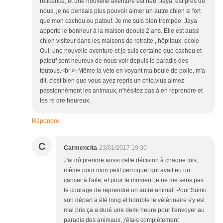
réticence, et une nouvelle aventure est née. Jaya, est prės de
nous, je ne pensais plus pouvoir aimer un autre chien si fort
que mon cachou ou patouf. Je me suis bien trompée. Jaya
apporte le bonheur à la maison deouis 2 ans. Elle est aussi
chien visiteur dans les maisons de retraite , hôpitaux, ecole.
Oui, une nouvelle aventure et je suis certaine que cachou et
patouf sont heureux de nous voir depuis le paradis des
toutous.<br /> Même la véto en voyant ma boule de poile, m'a
dit, c'est bien que vous ayez repris un chio.vius aimez
passionnément les animaux, n'hésitez pas à en reprendre et
les re dre heureux.
Répondre
C
Carmencita
23/01/2017 19:30
J'ai dû prendre aussi cette décision à chaque fois,
même pour mon petit perroquet qui avait eu un
cancer à l'aile, et pour le moment je ne me sens pas
le courage de reprendre un autre animal. Pour Sumo
son départ a été long et horrible le vétérinaire s'y est
mal pris ça a duré une demi heure pour l'envoyer au
paradis des animaux, j'étais complètement