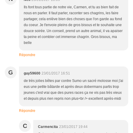
Ils font tous partie de notre vie, Carmen, et tu as bien fait de
nous en parler. Il faut parler, raconter ses chagrins, les faire
partager, cela enlève bien des choses que l'on garde au fond
du coeur. Je t'envoie pleins de gros bisous et te souhaite une
douce soirée. Un conseil, prend un autre animal, il va apaiser
ta peine et combler cet immense chagrin. Gros bisous, ma
belle
Répondre
G
guy59600
23/01/2017 16:51
de très jolies bêtes par contre Sumo un sacré molosse moi j'ai
eus une petite bâtarde et après deux dobermans partis trop
jeunes c'est vrai que des pures races ça ne vis pas très vieux
et depuis plus rien repris non plus<br /> excellent après-midi
Répondre
C
Carmencita
23/01/2017 19:44