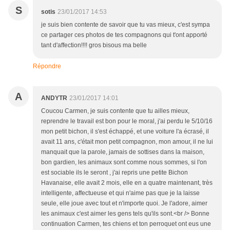
S
sotis
23/01/2017 14:53
je suis bien contente de savoir que tu vas mieux, c'est sympa
ce partager ces photos de tes compagnons qui t'ont apporté
tant d'affection!!!! gros bisous ma belle
Répondre
A
ANDYTR
23/01/2017 14:01
Coucou Carmen, je suis contente que tu ailles mieux,
reprendre le travail est bon pour le moral, j'ai perdu le 5/10/16
mon petit bichon, il s'est échappé, et une voiture l'a écrasé, il
avait 11 ans, c'était mon petit compagnon, mon amour, il ne lui
manquait que la parole, jamais de sottises dans la maison,
bon gardien, les animaux sont comme nous sommes, si l'on
est sociable ils le seront , j'ai repris une petite Bichon
Havanaise, elle avait 2 mois, elle en a quatre maintenant, très
intelligente, affectueuse et qui n'aime pas que je la laisse
seule, elle joue avec tout et n'importe quoi. Je l'adore, aimer
les animaux c'est aimer les gens tels qu'ils sont.<br /> Bonne
continuation Carmen, tes chiens et ton perroquet ont eus une