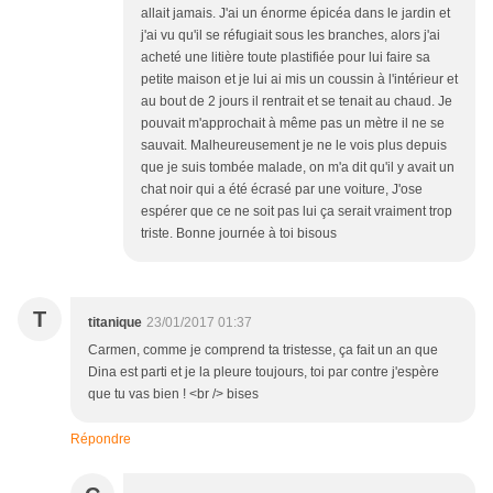
allait jamais. J'ai un énorme épicéa dans le jardin et
j'ai vu qu'il se réfugiait sous les branches, alors j'ai
acheté une litière toute plastifiée pour lui faire sa
petite maison et je lui ai mis un coussin à l'intérieur et
au bout de 2 jours il rentrait et se tenait au chaud. Je
pouvait m'approchait à même pas un mètre il ne se
sauvait. Malheureusement je ne le vois plus depuis
que je suis tombée malade, on m'a dit qu'il y avait un
chat noir qui a été écrasé par une voiture, J'ose
espérer que ce ne soit pas lui ça serait vraiment trop
triste. Bonne journée à toi bisous
T
titanique
23/01/2017 01:37
Carmen, comme je comprend ta tristesse, ça fait un an que
Dina est parti et je la pleure toujours, toi par contre j'espère
que tu vas bien ! <br /> bises
Répondre