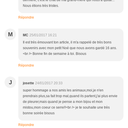
dernière, c'est le chat de ma grand-mère qui nous a quitté...
Nous étions très tristes.
Répondre
M
MC
25/01/2017 16:21
Il est très émouvant ton article, il m'a rappelé de très bons
souvenirs avec mon petit Noé que nous avons gardé 16 ans.
<br /> Bonne fin de semaine à toi. Bisous
Répondre
J
josette
24/01/2017 20:33
super hommage a nos amis les animaux,moi,je n'en
prendrais plus,sa fait trop mal,quand ils partent,j'ai plus envie
de pleurer,mais quand je pense a mon bijou et mon
mistou,mon coeur ce serre!!<br /> je te souhaite une très
bonne soirée bisous
Répondre