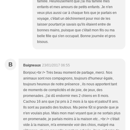
famille. Heureusement que j'ai ma famille mes
enfants et mes amours de petits enfants. Je n'en
veux plus aussi car à chaque fois que je partais en
voyage, c'était un déchirement pour moi de les
laisser pourtant je savais qu'ils étaient entre de
bonnes mains, puisque que c'était mon fils ou ma
belle fille qui s'en occupait. Bonne journée et gros
bisous.
B
Baigneaux
23/01/2017 06:55
Bonjour,<br /> Trės beau moment de partage, merci. Nos
animaux sont nos compagnons, toujours d'humeur égale,
toujours heureux de notre présence , ils nous apportent tant
de moments de complicités et de joie, de jeux, des
promenades...j'ai dû endormir mes 2 chiens en 8 mois.
Cachou 16 ans que j'ai pris à 2 mois à la spa et patouf 8 ans.
Ils sont au paradis des toutous. Ma peine fût si grande que je
n'en voulais plus. Mais mon mari voyant que je ne sortais plus
en promenade, je parlais moins à la maison etc...<br /> c'était
vide à la maison, m'a emmenée voir des chios, malgré ma